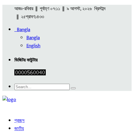
আজঃ-রবিবার || পূর্বাহ্ণ ০৭:১১ || ৯ আগস্ট, ২০২৬ খ্রিস্টাব্দ
|| ২৫শ্রাবণ১৪৩৩
Bangla
Bangla
English
ভিজিটর কাউন্টার
প্রচ্ছদ
জাতীয়