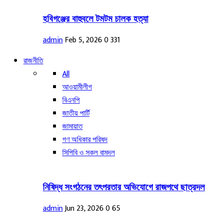
হবিগঞ্জের বাহুবলে টমটম চালক হত্যা
admin
Feb 5, 2026
0
331
রাজনীতি
All
আওয়ামীলীগ
বিএনপি
জাতীয় পার্টি
জামায়াত
গণ অধিকার পরিষদ
সিপিবি ও সকল বামদল
নিষিদ্ধ সংগঠনের তৎপরতার অভিযোগে রাজপথে ছাত্রদল
admin
Jun 23, 2026
0
65