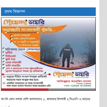
প্রথম বিজ্ঞাপন
আপনি কোন দলকে বেশি ভালবাসেন? ১. জামায়াত ইসলামী ২.বিএনপি ৩.অন্যান্য