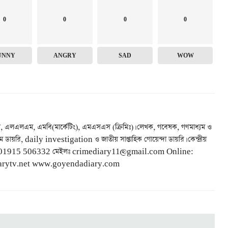
0
0
0
0
UNNY
ANGRY
SAD
WOW
, এলএলএম, এমবি(মার্কেটিং), এমএসএস (ক্রিমিঃ)। লেখক, গবেষক, গণমাধ্যম ও
ম ডায়রি, daily investigation ও জাতীয় সাপ্তাহিক গোয়েন্দা ডায়রি। কেন্দ্রীয়
 +88 01915 506332 মেইলঃ crimediary11@gmail.com Online:
rytv.net www.goyendadiary.com