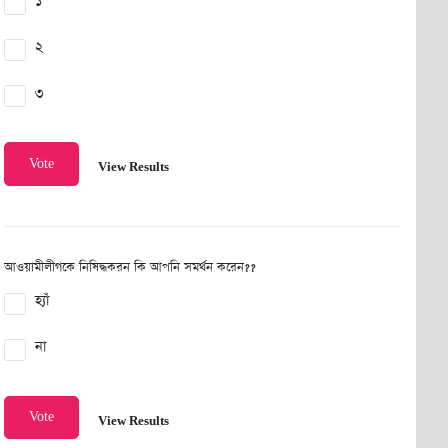
১
২
৩
Vote
View Results
আওয়ামীলীগকে নিষিদ্ধকরন কি আপনি সমর্থন করেন??
হ্যাঁ
না
Vote
View Results