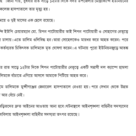
েছে
। জানা যায়, বুধবার রাত সাড়ে ১২টার দিকে সদর উপজেলার মোল্লাকান্দি ইউনিয়নের
েল কলেজ হাসপাতালে তার মৃত্যু হয়।
মেয়ে ও দুই মাসের এক ছেলে রয়েছে।
লা কান্দি ইউপি চেয়ারম্যান মো. রিপন পাটোয়ারীর ভাই শিপন পাটোয়ারী ও সোহাগের নেতৃত্বে
ি চালায়। এতে ডালিম গুলিবিদ্ধ হন। তারা সোহেলকেও মারধর করে আহত করেন৷ পরে
কর্তব্যরত চিকিৎসক ডালিমকে মৃত ঘোষণা করেন। এ ঘটনায় পুরো ইউনিয়নজুড়ে আতঙ্ক
াত সাড়ে ১২টার দিকে শিপন পাটোয়ারীর নেতৃত্বে একটি সন্ত্রাসী দল ক্যাম্পে হামলা
ালিমকে বাঁচাতে এগিয়ে আসলে আমাকে পিটিয়ে আহত করে।
প্রথমে ডালিমকে মুন্সীগঞ্জের জেনারেল হাসপাতালে নেওয়া হয়। পরে সেখান থেকে উন্নত
 আর বেঁচে নেই।
 জড়িতদের দ্রুত আইনের আওতায় আনা হবে। ঘটনাস্থলে আইনশৃঙ্খলা বাহিনীর সদস্যদের
।
োকাবিলায় আইনশৃঙ্খলা বাহিনীর সদস্যরা তৎপর রয়েছে