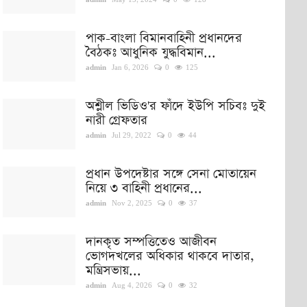
admin
May 15, 2024
0
128
পাক-বাংলা বিমানবাহিনী প্রধানদের
বৈঠকঃ আধুনিক যুদ্ধবিমান...
admin
Jan 6, 2026
0
125
অশ্লীল ভিডিও'র ফাঁদে ইউপি সচিবঃ দুই
নারী গ্রেফতার
admin
Jul 29, 2022
0
44
প্রধান উপদেষ্টার সঙ্গে সেনা মোতায়েন
নিয়ে ৩ বাহিনী প্রধানের...
admin
Nov 2, 2025
0
37
দানকৃত সম্পত্তিতেও আজীবন
ভোগদখলের অধিকার থাকবে দাতার,
মন্ত্রিসভায়...
admin
Aug 4, 2026
0
32