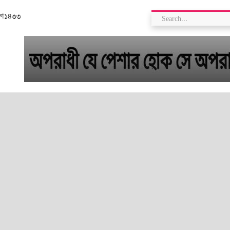
রাবণ১৪৩৩