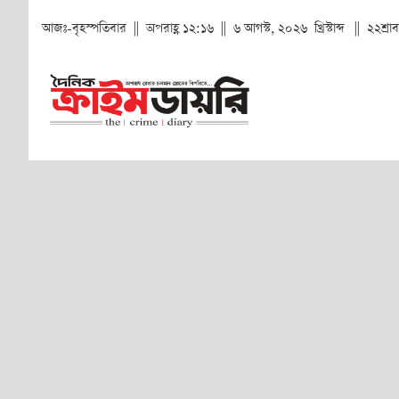
আজঃ-বৃহস্পতিবার || অপরাহ্ণ ১২:১৬ || ৬ আগস্ট, ২০২৬ খ্রিস্টাব্দ || ২২শ্