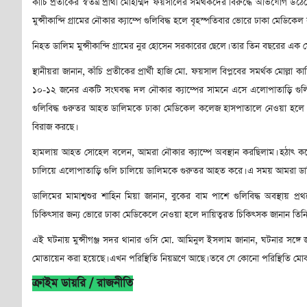
কাঁচি প্রতীকের স্বতন্ত্র প্রার্থী মোহাম্মদ ফয়সালের সমর্থকদের বিরুদ্ধে অভিযোগ উঠ
মুন্সীকান্দি গ্রামের নৌকার ক্যাম্পে গুলিবিদ্ধ হলে বৃহস্পতিবার ভোরে ঢাকা মেডিক
নিহত ডালিম মুন্সীকান্দি গ্রামের নুর হোসেন সরকারের ছেলে। তার তিন বছরের এক 
স্থানীয়রা জানান, কাঁচি প্রতীকের প্রার্থী হাজি মো. ফয়সাল বিপ্লবের সমর্থক মোল্
১০-১২ জনের একটি সংঘবদ্ধ দল নৌকার ক্যাম্পের সামনে এসে এলোপাতাড়ি গুল
গুলিবিদ্ধ গুরুতর আহত ডালিমকে ঢাকা মেডিকেল কলেজ হাসপাতালে নেওয়া হলে 
বিরাজ করছে।
হামলায় আহত সোহেল বলেন, আমরা নৌকার ক্যাম্পে অবস্থান করছিলাম। হঠাৎ করে র
চালিয়ে এলোপাতাড়ি গুলি চালিয়ে ডালিমকে গুরুতর আহত করে। এ সময় আমরা ড
ডালিমের মামাশ্বশুর শাহিন মিয়া জানান, বুকের বাম পাশে গুলিবিদ্ধ অবস্থায় 
চিকিৎসার জন্য ভোরে ঢাকা মেডিকেলে নেওয়া হলে দায়িত্বরত চিকিৎসক জানান তিনি
এই ঘটনায় মুন্সীগঞ্জ সদর থানার ওসি মো. আমিনুল ইসলাম জানান, ঘটনার সঙ্গে
মোতায়েন করা হয়েছে। এখন পরিস্থিতি নিয়ন্ত্রণে আছে। তবে যে কোনো পরিস্থিতি ম
ক্রাইম ডায়রি / রাজনীতি