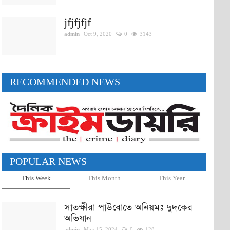
jfjfjfjf
admin
Oct 9, 2020
0
3143
RECOMMENDED NEWS
POPULAR NEWS
This Week
This Month
This Year
সাতক্ষীরা পাউবোতে অনিয়মঃ দুদকের
অভিযান