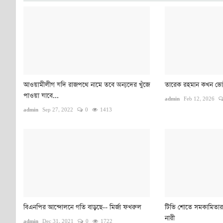
আওয়ামীলীগ যদি রাজপথে নামে তবে অন্যদের খুঁজে
তারেক রহমান কখন ভো
পাওয়া যাবে...
admin
Feb 12, 2026
admin
Sep 27, 2022
0
1413
বিএনপির আন্দোলনে গতি বাড়ছে-- মির্জা ফখরুল
টিভি শোতে সমকামিতার
নারী
admin
Dec 31, 2021
0
1722