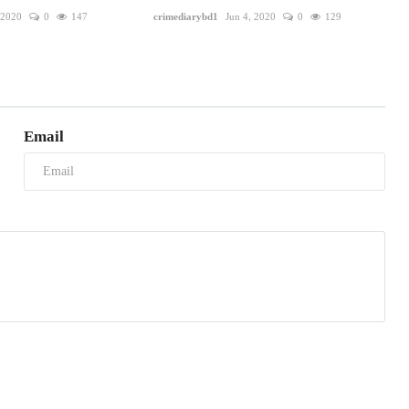
 2020
0
147
crimediarybd1
Jun 4, 2020
0
129
Email