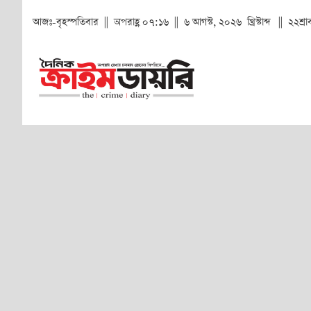
আজঃ-বৃহস্পতিবার || অপরাহ্ণ ০৭:১৬ || ৬ আগস্ট, ২০২৬ খ্রিস্টাব্দ || ২২শ্