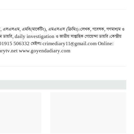
, এলএলএম, এমবি(মার্কেটিং), এমএসএস (ক্রিমিঃ)। লেখক, গবেষক, গণমাধ্যম ও
ম ডায়রি, daily investigation ও জাতীয় সাপ্তাহিক গোয়েন্দা ডায়রি। কেন্দ্রীয়
 +88 01915 506332 মেইলঃ crimediary11@gmail.com Online:
rytv.net www.goyendadiary.com