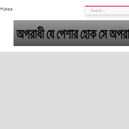
রাবণ১৪৩৩