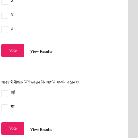
১
২
৩
Vote
View Results
আওয়ামীলীগকে নিষিদ্ধকরন কি আপনি সমর্থন করেন??
হ্যাঁ
না
Vote
View Results