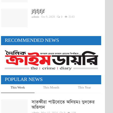
jfjfjfjf
admin
Oct 9, 2020
0
3143
RECOMMENDED NEWS
POPULAR NEWS
This Week
This Month
This Year
সাতক্ষীরা পাউবোতে অনিয়মঃ দুদকের
অভিযান