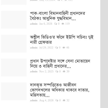
admin
May 15, 2024
0
129
পাক-বাংলা বিমানবাহিনী প্রধানদের
বৈঠকঃ আধুনিক যুদ্ধবিমান...
admin
Jan 6, 2026
0
119
অশ্লীল ভিডিও'র ফাঁদে ইউপি সচিবঃ দুই
নারী গ্রেফতার
admin
Jul 29, 2022
0
46
প্রধান উপদেষ্টার সঙ্গে সেনা মোতায়েন
নিয়ে ৩ বাহিনী প্রধানের...
admin
Nov 2, 2025
0
39
দানকৃত সম্পত্তিতেও আজীবন
ভোগদখলের অধিকার থাকবে দাতার,
মন্ত্রিসভায়...
admin
Aug 4, 2026
0
32