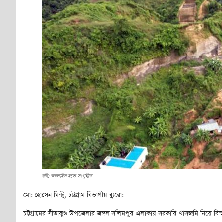
ছবি: অনলাইন হতে সংগৃহীত
মো: হোসেন মিন্টু, চট্টগ্রাম বিভাগীয় ব্যুরো:
চট্টগ্রামের সীতাকুণ্ড উপজেলার জঙ্গল সলিমপুর এলাকায় সরকারি খাসজমি নিয়ে বি