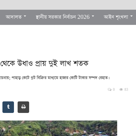
আদালত
স্থানীয় সরকার নির্বাচন 2026
আইন শৃংখলা
 থেকে উধাও প্রায় দুই লাখ শতক
োচনায়; পাহাড় কেটে প্লট বিক্রির মাধ্যমে হাজার কোটি টাকার সম্পদ বেহাত।
0
83