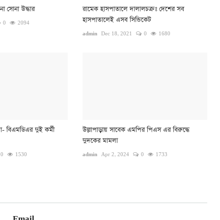
ো সোনা উদ্ধার
রামেক হাসপাতালে দালালচক্রঃ দেশের সব
হাসপাতালেই এসব সিন্ডিকেট
0
2094
admin
Dec 18, 2021
0
1680
- বিএমডিএর দুই কর্মী
উল্লাপাড়ায় সাবেক এমপির পিএস এর বিরুদ্ধে
দুদকের মামলা
0
1530
admin
Apr 2, 2024
0
1733
Email