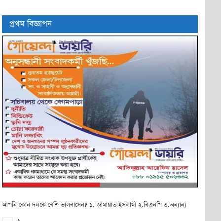
প্রথম বিজ্ঞাপন
আপনি কোন দলকে বেশি ভালবাসেন? ১. জামায়াত ইসলামী ২.বিএনপি ৩.অন্যান্য