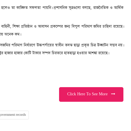
েও তা কাঙ্ক্ষিত সফলতা পায়নি। প্রশাসনিক সূত্রগুলো বলছে, রাজনৈতিক ও আর্থিক
 বাহিনী, শিক্ষা প্রতিষ্ঠান ও আবাসন প্রকল্পের জন্য বিপুল পরিমাণ জমির চাহিদা রয়েছে।
লনায় অনেক কম।
জমির পরিমাণ নির্ধারণে উচ্চপর্যায়ের স্বাধীন তদন্ত ছাড়া প্রকৃত চিত্র উদ্ঘাটন সম্ভব নয়।
াষ্ট্রের হাজার হাজার কোটি টাকার সম্পদ চিরতরে হাতছাড়া হওয়ার আশঙ্কা রয়েছে।
Click Here To See More
government records