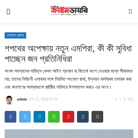
সোশ্যাল ক্রাইম
শপথের অপেক্ষায় নতুন এমপিরা, কী কী সুবিধা
প্রচ্ছদ
পাচ্ছেন জন প্রতিনিধিরা
জাতীয়
Contact
সংসদ সদস্যদের দায়িত্ব কেবল আইন প্রণয়ন বা বিতর্কে অংশ নেওয়ার মধ্যে সীমাবদ্ধ
নয়; তাদের নির্বাচনী এলাকার সঙ্গে নিয়মিত সংযোগ রাখা, উন্নয়ন কার্যক্রম তদারক করা
Terms & Conditions
এবং জনগণের সমস্যাগুলো রাষ্ট্রীয় পরিসরে উপস্থাপন করাও এর অংশ।
Roleplay Sexting
admin
Feb 15, 2026 03:50
1
201
আন্তর্জাতিক
ক্রাইম/অপরাধ
আদালত
স্থানীয় সরকার নির্বাচন 2026