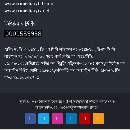
www.crimediarybd.com
www.crimediarytv.net
ভিজিটর কাউন্টার
রেজিঃ নং ডি এ-৬৩৪৯, ডি এন সিসি লাইসেন্স নং-০৫৪৮২৬১,ডিএস সি সি
লাইসেন্স নং- ০২০৯০৯৯৬,ট্রেড মার্ক রেজিঃ নং-এইচ/বিডি/
০১/১৯৮০০১,কপিরাইট রেজিঃ অব প্রিন্টিং পত্র‌িকা~ ১৫২৮৫ কপার,কপিরাইট অব
অনলাইন নিউজ পোর্টালঃ ১৫৬৩৭,কপিরাইট অব অনলাইন টিভি- ১৮২৫২. টিন
নং-৫২১০৩২৩৫৪৭১৩
স্বত্ব © ২০২৩ দৈনিক ক্রাইম ডায়রি। বাংলা ডায়রি মিডিয়া লিমিটেড রেজিষ্টেশন নং
আরজেএসসি-১৩৩০২৬/১৬ কর্তৃক সর্বস্বত্ব সংরক্ষিত।