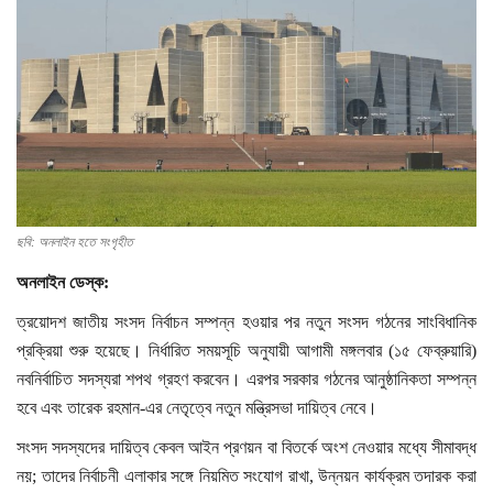
আইন শৃংখলা
রাজনীতি
ফেসবুক প্রতিবেদন
অর্থ-বাণিজ্য
শিক্ষাঙ্গন
খেলাধুলা
ছবি: অনলাইন হতে সংগৃহীত
বিনোদন
অনলাইন ডেস্ক:
বিশেষ পাতা
ত্রয়োদশ জাতীয় সংসদ নির্বাচন সম্পন্ন হওয়ার পর নতুন সংসদ গঠনের সাংবিধানিক
Digital Advertising
প্রক্রিয়া শুরু হয়েছে। নির্ধারিত সময়সূচি অনুযায়ী আগামী মঙ্গলবার (১৫ ফেব্রুয়ারি)
নবনির্বাচিত সদস্যরা শপথ গ্রহণ করবেন। এরপর সরকার গঠনের আনুষ্ঠানিকতা সম্পন্ন
ইংলিশ ক্লাব
হবে এবং তারেক রহমান-এর নেতৃত্বে নতুন মন্ত্রিসভা দায়িত্ব নেবে।
Dialogue for Bangladesh
সংসদ সদস্যদের দায়িত্ব কেবল আইন প্রণয়ন বা বিতর্কে অংশ নেওয়ার মধ্যে সীমাবদ্ধ
নগর-মহানগর
নয়; তাদের নির্বাচনী এলাকার সঙ্গে নিয়মিত সংযোগ রাখা, উন্নয়ন কার্যক্রম তদারক করা