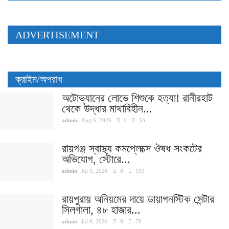
ADVERTISEMENT
ক্রাইম/অপরাধ
অটোভ্যানের লোভে শিশুকে হত্যা! রানীরহাট
থেকে উদ্ধার মাথাবিহীন...
admin
Aug 6, 2026
0
53
রায়গঞ্জ স্বাস্থ্য কমপ্লেক্সে ঔষধ সংকটের
অভিযোগ, স্টোরে...
admin
Jul 9, 2026
0
103
রায়পুরায় অনিয়মের দায়ে ডায়াগনস্টিক সেন্টার
সিলগালা, ৪৮ হাজার...
admin
Jul 9, 2026
0
78