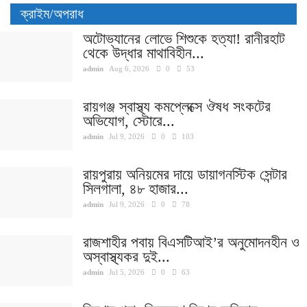
ক্রাইম/অপরাধ
অটোভ্যানের লোভে শিশুকে হত্যা! রানীরহাট
থেকে উদ্ধার মাথাবিহীন...
admin
Aug 6, 2026
0
53
রায়গঞ্জ স্বাস্থ্য কমপ্লেক্সে ঔষধ সংকটের
অভিযোগ, স্টোরে...
admin
Jul 9, 2026
0
103
রায়পুরায় অনিয়মের দায়ে ডায়াগনস্টিক সেন্টার
সিলগালা, ৪৮ হাজার...
admin
Jul 9, 2026
0
78
রাজশাহীর পবায় বিএসটিআই’র অনুমোদনহীন ও
অস্বাস্থ্যকর দুই...
admin
Jul 5, 2026
0
63