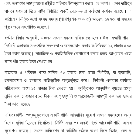
এবং জনগণের সমস্যাগুলো রাষ্ট্রীয় পরিসরে উপস্থাপন করাও এর অংশ। এসব দায়িত্ব
পরিবেশ
পালনে সহায়তা দিতে রাষ্ট্র নির্ধারিত একটি বেতন-ভাতা কাঠামো কার্যকর রয়েছে। এ
তথ্য-প্রযুক্তি
কাঠামোর ভিত্তি হলো সংসদ সদস্য (পারিশ্রমিক ও ভাতা) আদেশ, ১৯৭৩, যা সময়ের
জেলার সংবাদ
প্রয়োজনে সংশোধিত হয়েছে।
বিএসটিআই সংবাদ
বর্তমান বিধান অনুযায়ী, একজন সংসদ সদস্য মাসিক ৫৫ হাজার টাকা সম্মানী পান।
নির্বাচনী এলাকায় সাংগঠনিক তৎপরতা ও জনসংযোগ রক্ষায় অতিরিক্ত ১২ হাজার ৫০০
কৃষি ও কৃষক
টাকা বরাদ্দ রয়েছে। সামাজিক ও প্রাতিষ্ঠানিক যোগাযোগ রক্ষার জন্য আপ্যায়ন খাতে
ধর্ম ও ইসলাম
মাসে পাঁচ হাজার টাকা দেওয়া হয়।
স্পেশাল
যাতায়াত ও পরিবহন খাতে মাসিক ৭০ হাজার টাকা ভাতা নির্ধারিত, যা জ্বালানি,
ব্লগ
রক্ষণাবেক্ষণ ও চালকের পারিশ্রমিক অন্তর্ভুক্ত করে। নির্বাচনী এলাকার কার্যালয়
পরিচালনায় মাসে ১৫ হাজার টাকা দেওয়া হয়। ব্যক্তিগত আনুষঙ্গিক ব্যয়ের মধ্যে
সম্পাদকীয়
লন্ড্রি বাবদ ১ হাজার ৫০০ টাকা এবং গৃহস্থালি ও প্রয়োজনীয় সামগ্রী বাবদ ছয় হাজার
চাকরির খবর
টাকা ভাতা রয়েছে।
দায়িত্বকালীন শুল্কমুক্তভাবে একটি গাড়ি আমদানির সুযোগ সংসদ সদস্যদের জন্য
বিশেষ সুবিধা হিসেবে বিবেচিত। নির্দিষ্ট সময় পর একই শর্তে আরেকটি গাড়ি আনার
সুযোগও রয়েছে। সংসদ অধিবেশন বা কমিটির বৈঠকে অংশ নিতে বিমান, রেল বা