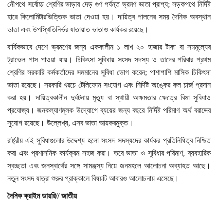
নৌপথে সর্বোচ্চ শ্রেণির ভাড়ার দেড় গুণ পর্যন্ত ভ্রমণ ভাতা প্রাপ্য; সড়কপথে নির্দিষ্ট
Bangla
হারে কিলোমিটারভিত্তিক ভাতা দেওয়া হয়। দায়িত্ব পালনের সময় দৈনিক অবস্থান
ভাতা এবং উপস্থিতিনির্ভর যাতায়াত ভাতাও কার্যকর রয়েছে।
বার্ষিকভাবে দেশে ভ্রমণের জন্য এককালীন ১ লাখ ২০ হাজার টাকা বা সমমূল্যের
ট্রাভেল পাস পাওয়া যায়। চিকিৎসা সুবিধায় সংসদ সদস্য ও তাদের পরিবার প্রথম
শ্রেণির সরকারি কর্মকর্তাদের সমমানের সুবিধা ভোগ করেন; পাশাপাশি মাসিক চিকিৎসা
ভাতা রয়েছে। সরকারি খরচে টেলিফোন সংযোগ এবং নির্দিষ্ট অঙ্কের কল চার্জ প্রদান
করা হয়। দায়িত্বকালীন দুর্ঘটনায় মৃত্যু বা স্থায়ী অক্ষমতার ক্ষেত্রে বিমা সুবিধাও
প্রযোজ্য। জনকল্যাণমূলক উদ্যোগে ব্যয়ের জন্য বছরে নির্দিষ্ট পরিমাণ অর্থ বরাদ্দের
সুযোগ রয়েছে। উল্লেখ্য, এসব ভাতা আয়করমুক্ত।
রাষ্ট্রীয় এই সুবিধাগুলোর উদ্দেশ্য হলো সংসদ সদস্যদের কার্যকর প্রতিনিধিত্ব নিশ্চিত
করা এবং প্রশাসনিক কার্যক্রম সহজ করা। তবে ভাতা ও সুবিধার পরিমাণ, ব্যবহারিক
স্বচ্ছতা এবং জনস্বার্থের সঙ্গে সামঞ্জস্য নিয়ে জনমহলে আলোচনা অব্যাহত আছে।
নতুন সংসদ যাত্রা শুরুর প্রাক্কালে বিষয়টি আবারও আলোচনায় এসেছে।
দৈনিক ক্রাইম ডায়রি// জাতীয়