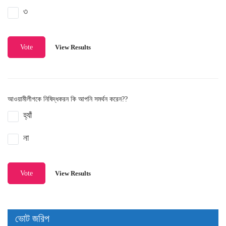
৩
View Results
Vote
আওয়ামীলীগকে নিষিদ্ধকরন কি আপনি সমর্থন করেন??
হ্যাঁ
না
View Results
Vote
ভোট জরিপ