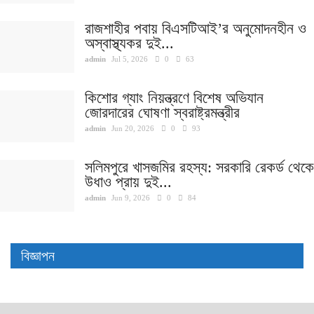
রাজশাহীর পবায় বিএসটিআই’র অনুমোদনহীন ও
অস্বাস্থ্যকর দুই...
admin
Jul 5, 2026
0
63
কিশোর গ্যাং নিয়ন্ত্রণে বিশেষ অভিযান
জোরদারের ঘোষণা স্বরাষ্ট্রমন্ত্রীর
admin
Jun 20, 2026
0
93
সলিমপুরে খাসজমির রহস্য: সরকারি রেকর্ড থেকে
উধাও প্রায় দুই...
admin
Jun 9, 2026
0
84
বিজ্ঞাপন