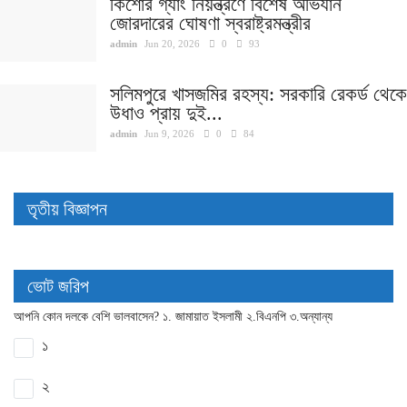
কিশোর গ্যাং নিয়ন্ত্রণে বিশেষ অভিযান
জোরদারের ঘোষণা স্বরাষ্ট্রমন্ত্রীর
admin
Jun 20, 2026
0
93
সলিমপুরে খাসজমির রহস্য: সরকারি রেকর্ড থেকে
উধাও প্রায় দুই...
admin
Jun 9, 2026
0
84
তৃতীয় বিজ্ঞাপন
ভোট জরিপ
আপনি কোন দলকে বেশি ভালবাসেন? ১. জামায়াত ইসলামী ২.বিএনপি ৩.অন্যান্য
১
২