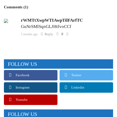
Comments (1)
rWMTtXwpWTIAwpTilFArfTC
GuNrSMlSqnGLJHtfvoCCf
Reply
0
5 months ago
FOLLOW US
Facebook
Twitter
Instagram
Linkedin
Youtube
FOLLOW US