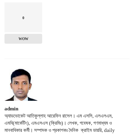
0
WOW
admin
অ্যাডভোকেট আতিকুল্লাহ আরেফিন রাসেল। এম এসসি, এলএলএম,
এমবি(মার্কেটিং), এমএসএস (ক্রিমিঃ)। লেখক, গবেষক, গণমাধ্যম ও
মানবাধিকার কর্মী। সম্পাদক ও প্রকাশকঃ দৈনিক ক্রাইম ডায়রি, daily