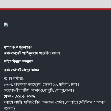
সম্পাদক ও প্রকাশকঃ
অ্যাডভোকেট আতিকুল্লাহ আরেফিন রাসেল
আইন বিষয়ক সম্পাদক
অ্যাডভোকেট মাহবুব আলম
প্রধান কার্যালয়ঃ
৮০/এ, শাহজালাল কমপ্লেক্স, লেভেল ১০, মালিবাগ, ঢাকা।
উত্তরাঞ্চলীয় অফ‌িসঃ স্বর্নাকুঞ্জ,ধনকুন্ড‌ি, শেরপুর,বগুড়া।
ফোনঃ ০১৯১৫৫০৬৩৩২
ক্রাইম ডায়রি( জাতীয় দৈনিক ,অনলাইন পোর্টাল ,অনলাইন টেলিভিশন ও অপরাধ
গবেষণা)