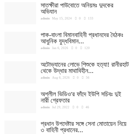
সাতক্ষীরা পাউবোতে অনিয়মঃ দুদকের
অভিযান
admin
May 15, 2024
0
133
পাক-বাংলা বিমানবাহিনী প্রধানদের বৈঠকঃ
আধুনিক যুদ্ধবিমান...
admin
Jan 6, 2026
0
120
অটোভ্যানের লোভে শিশুকে হত্যা! রানীরহাট
থেকে উদ্ধার মাথাবিহীন...
admin
Aug 6, 2026
0
56
অশ্লীল ভিডিও'র ফাঁদে ইউপি সচিবঃ দুই
নারী গ্রেফতার
admin
Jul 29, 2022
0
46
প্রধান উপদেষ্টার সঙ্গে সেনা মোতায়েন নিয়ে
৩ বাহিনী প্রধানের...